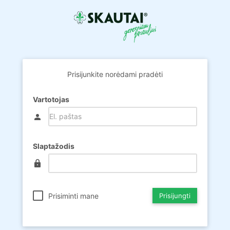
Prisijunkite norėdami pradėti
Vartotojas
person
Slaptažodis
lock
Prisiminti mane
Prisijungti